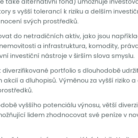
le také alternativní fond) umožňuje investo
ry s vyšší tolerancí k riziku a delším investi
ocení svých prostředků.
at do netradičních aktiv, jako jsou například
nemovitosti a infrastruktura, komodity, práva
í investiční nástroje v širším slova smyslu.
 diverzifikované portfolio s dlouhodobě udrž
 akcií a dluhopisů. Výměnou za vyšší riziko a d
rostředků.
obě vyššího potenciálu výnosu, větší diverzif
možňující lidem zhodnocovat své peníze v nov