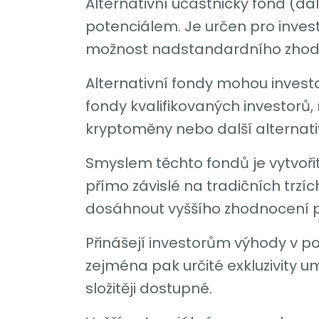
Alternativní účastnický fond (dá
potenciálem. Je určen pro investo
možnost nadstandardního zhodn
Alternativní fondy mohou investov
fondy kvalifikovaných investorů, 
kryptoměny nebo další alternativn
Smyslem těchto fondů je vytvořit
přímo závislé na tradičních trzích
dosáhnout vyššího zhodnocení p
Přinášejí investorům výhody v pod
zejména pak určité exkluzivity u
složitěji dostupné.