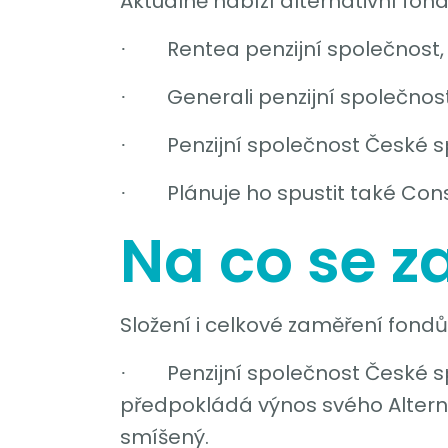
Aktuálně nabízí alternativní fond
Rentea penzijní společnost,
·
Generali penzijní společnost
·
Penzijní společnost České s
·
Plánuje ho spustit také Con
·
Na co se z
Složení i celkové zaměření fondů 
Penzijní společnost České s
·
předpokládá výnos svého Alternat
smíšený.