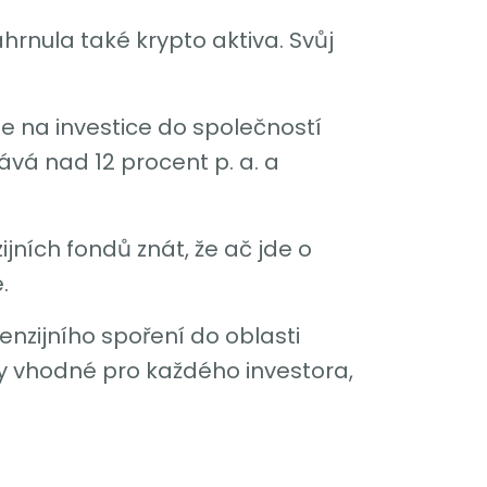
hrnula také krypto aktiva. Svůj
e na investice do společností
ává nad 12 procent p. a. a
ijních fondů znát, že ač jde o
.
nzijního spoření do oblasti
tedy vhodné pro každého investora,