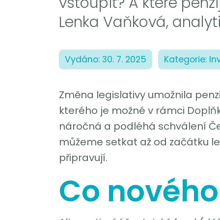
vstoupit? A které penzij
Lenka Vaňková, analyti
Vydáno: 30. 7. 2025
Kategorie: In
Změna legislativy umožnila penz
kterého je možné v rámci Doplňk
náročná a podléhá schválení Čes
můžeme setkat až od začátku letoš
připravují.
Co nového 