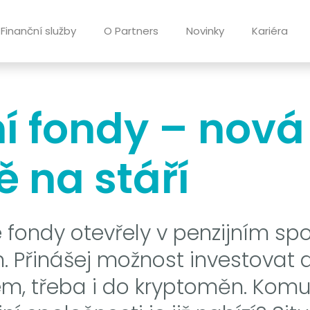
Finanční služby
O Partners
Novinky
Kariéra
í fondy – nová 
ě na stáří
é fondy otevřely v penzijním spo
. Přinášej možnost investovat d
, třeba i do kryptoměn. Komu 