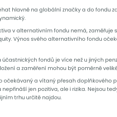
éhat hlavně na globální značky a do fondu za
dynamický.
tiva v alternativním fondu nemá, zaměřuje s
quity. Výnos svého alternativního fondu oček
ch účastnických fondů je více než u jiných penz
h složení a zaměření mohou být poměrně veliké
uho očekávaný a vítaný přesah doplňkového pe
 nepřináší jen pozitiva, ale i rizika. Nejsou 
jním trhu určitě najdou.