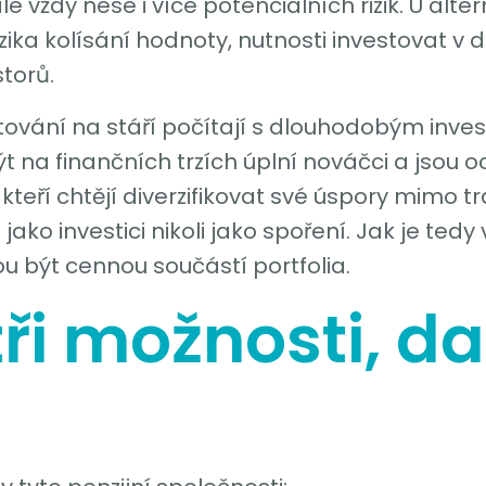
e vždy nese i více potenciálních rizik. U alte
o rizika kolísání hodnoty, nutnosti investovat v 
storů.
nvestování na stáří počítají s dlouhodobým inv
ýt na finančních trzích úplní nováčci a jsou o
, kteří chtějí diverzifikovat své úspory mimo 
 jako investici nikoli jako spoření. Jak je tedy
u být cennou součástí portfolia.
tři možnosti, da