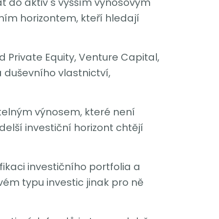
vat do aktiv s vyšším výnosovým
čním horizontem, kteří hledají
 Private Equity, Venture Capital,
 duševního vlastnictví,
itelným výnosem, které není
elší investiční horizont chtějí
ikaci investičního portfolia a
ém typu investic jinak pro ně