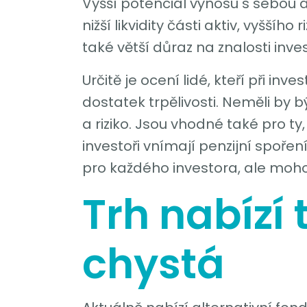
Vyšší potenciál výnosu s sebou al
nižší likvidity části aktiv, vyššíh
také větší důraz na znalosti inve
Určitě je ocení lidé, kteří při i
dostatek trpělivosti. Neměli by b
a riziko. Jsou vhodné také pro ty
investoři vnímají penzijní spoření
pro každého investora, ale moho
Trh nabízí 
chystá