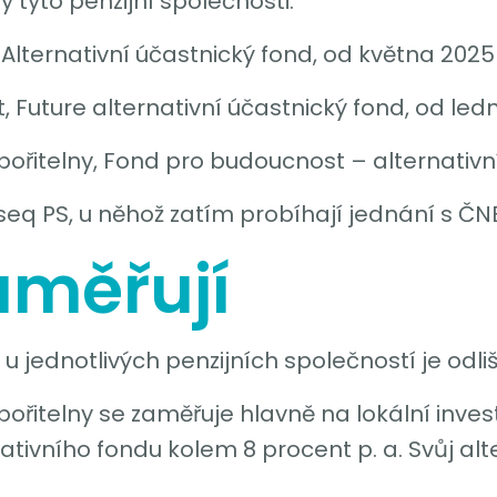
y tyto penzijní společnosti:
 Alternativní účastnický fond, od května 2025
, Future alternativní účastnický fond, od le
pořitelny, Fond pro budoucnost – alternativn
seq PS, u něhož zatím probíhají jednání s ČN
aměřují
u jednotlivých penzijních společností je odli
pořitelny se zaměřuje hlavně na lokální inves
ivního fondu kolem 8 procent p. a. Svůj alte