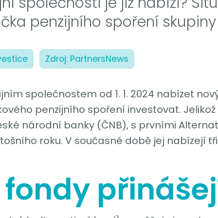
ní společnosti je již nabízí? Situ
čka penzijního spoření skupiny 
vestice
Zdroj: PartnersNews
ijním společnostem od 1. 1. 2024 nabízet nov
ového penzijního spoření investovat. Jelikož
ké národní banky (ČNB), s prvními Alternat
ního roku. V současné době jej nabízejí tři p
fondy přinášej