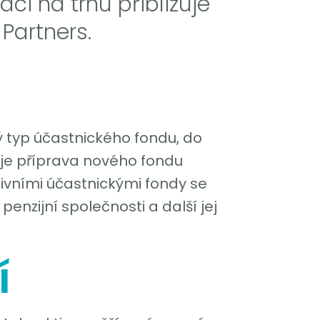
aci na trhu přibližuje
Partners.
ý typ účastnického fondu, do
 je příprava nového fondu
ivními účastnickými fondy se
enzijní společnosti a další jej
í