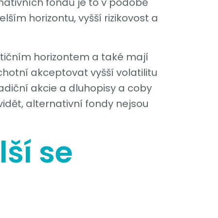
rnativních fondů je to v podobě
delším horizontu, vyšší rizikovost a
estičním horizontem a také mají
chotní akceptovat vyšší volatilitu
tradiční akcie a dluhopisy a coby
 vidět, alternativní fondy nejsou
lší se