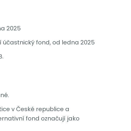
dna 2025
í účastnický fond, od ledna 2025
B.
šné.
tice v České republice a
rnativní fond označují jako